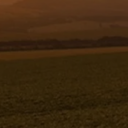
Resgistar
RAMAL COMPLETO 18-PBD VA/SE -
DIREITO 1187820 (CONJUNTO
COMPLETO)
1187820K
Jacto