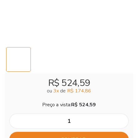
R$ 524,59
ou
3
x
de
R$ 174,86
Preço a vista:
R$ 524,59