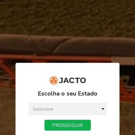
R$ 141,29
Escolha o seu Estado
ou
3
x
de
R$ 47,09
Preço a vista:
R$ 141,29
PROSSEGUIR