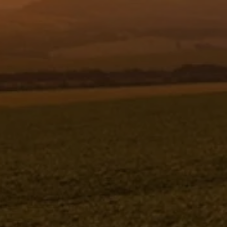
Resgistar
SUPORTE GRADE DA CAÇAMBA -
1259899 - SUPORTE GRADE DA
CAÇAMBA JACTO 5030 NPK
1259899
Jacto