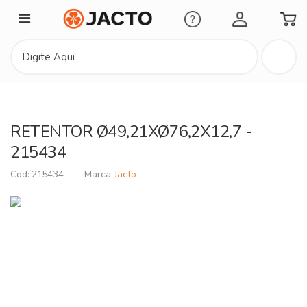
Minha Conta
RETENTOR Ø49,21XØ76,2X12,7 -
215434
215434
Jacto