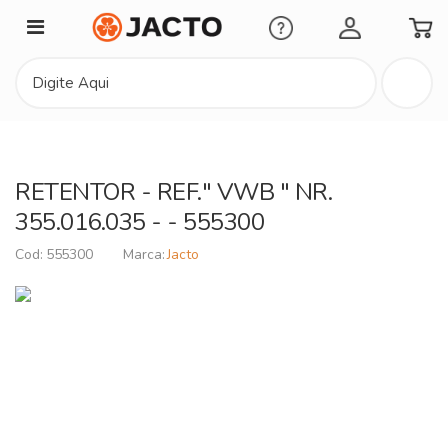
Minha Conta
RETENTOR - REF." VWB " NR.
355.016.035 - - 555300
555300
Jacto