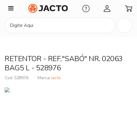
Minha Conta
RETENTOR - REF."SABÓ" NR. 02063
BAG5 L - 528976
528976
Jacto