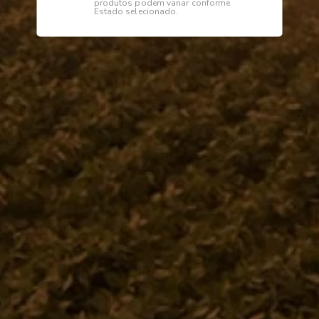
produtos podem variar conforme
Estado selecionado.
Institucional
Dúvidas
Telefone
0800 772 2100
WhatsApp (Somente Mensagens)
14 98144 1403
Segunda à sexta das 07:15 às 11:30
e das 13:00 às 17:18 horas