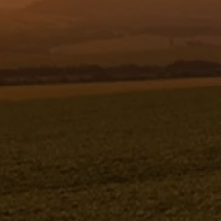
Resgistar
SENSOR SEGMENTO 3 DIREITO -
1189271 - VERSÃO - SAP-2011/5- -0
SENSOR SEGMENTO 3 DIREITO
1189271V-SAP-2011/5- -0