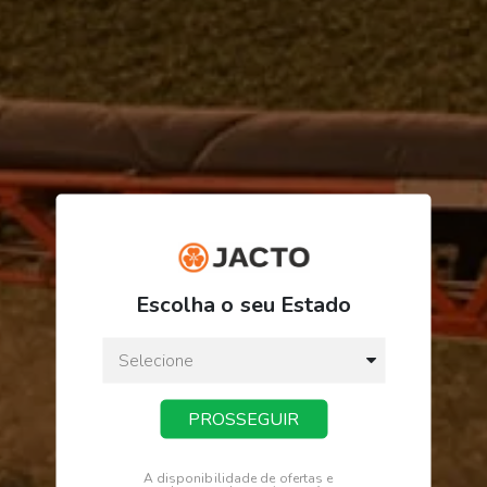
R$ 5.605,62
ou
3
x
de
R$ 1.868,54
Escolha o seu Estado
Preço a vista:
R$ 5.605,62
PROSSEGUIR
COMPRAR
A disponibilidade de ofertas e