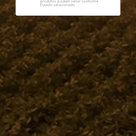
produtos podem variar conforme
Estado selecionado.
Descrição
Especificações
Suporte das colunas
Institucional
Dúvidas
Telefone
0800 772 2100
WhatsApp (Somente Mensagens)
14 98144 1403
Segunda à sexta das 07:15 às 11:30
e das 13:00 às 17:18 horas