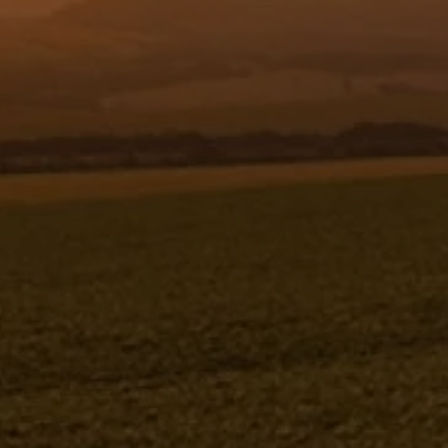
Resgistar
BA
SUPORTE DAS COLUNAS - 291112
291112
Jacto