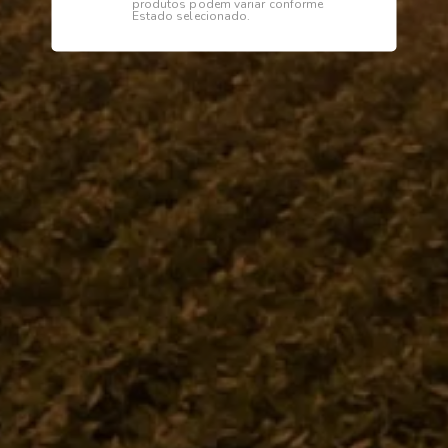
produtos podem variar conforme
Estado selecionado.
Descrição
Especificações
Suporte do banco
Institucional
Dúvidas
Telefone
0800 772 2100
WhatsApp (Somente Mensagens)
14 98144 1403
Segunda à sexta das 07:15 às 11:30
e das 13:00 às 17:18 horas