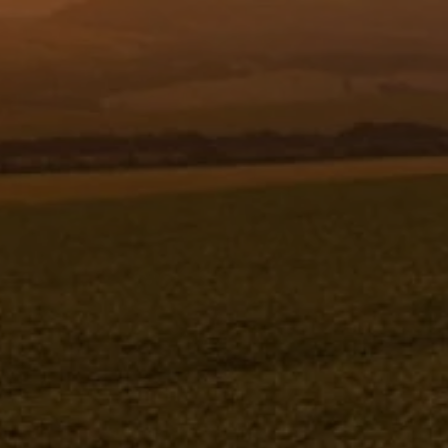
Resgistar
SUPORTE DO BANCO - 918672
918672
Jacto