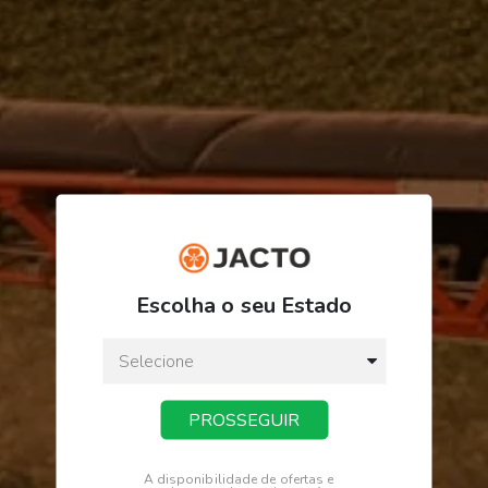
R$ 1.028,38
ou
3
x
de
R$ 342,79
Escolha o seu Estado
Preço a vista:
R$ 1.028,38
PROSSEGUIR
COMPRAR
A disponibilidade de ofertas e