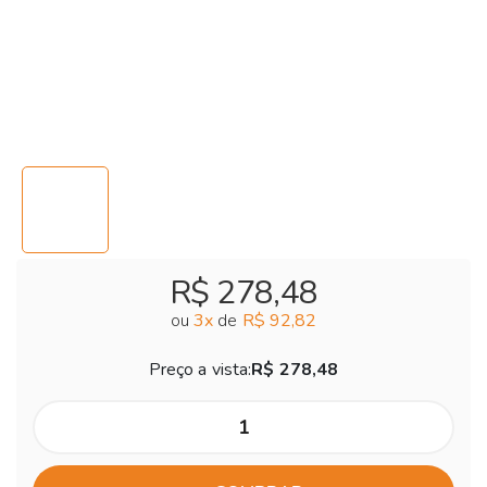
R$ 278,48
ou
3
x
de
R$ 92,82
Preço a vista:
R$ 278,48