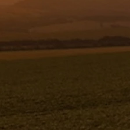
Resgistar
SUPORTE PARA DUTO HIDRAULICO -
SIMPLES - 284307
284307
Jacto