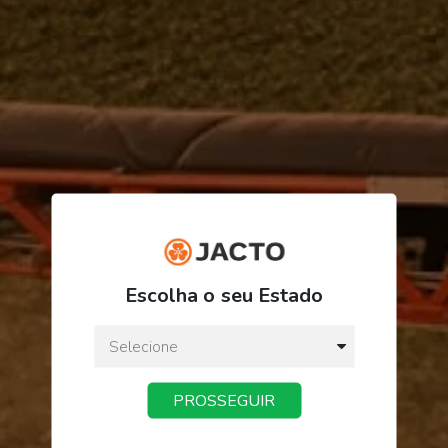
R$ 45,28
Escolha o seu Estado
ou
3
x
de
R$ 15,09
Preço a vista:
R$ 45,28
PROSSEGUIR