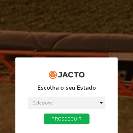
R$ 119,42
Escolha o seu Estado
ou
3
x
de
R$ 39,80
Preço a vista:
R$ 119,42
PROSSEGUIR