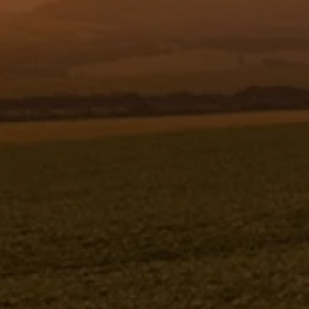
Resgistar
TAMPA DIANTEIRA PROTEÇÃO
BOMBA - 1177656
1177656
Jacto