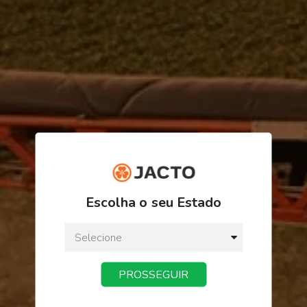
R$ 324,11
Escolha o seu Estado
ou
3
x
de
R$ 108,03
Preço a vista:
R$ 324,11
PROSSEGUIR