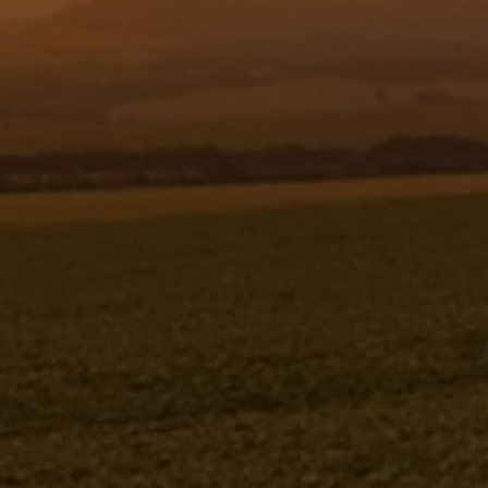
Resgistar
TERMINAL INTERNO LADO
IMPLEMENTO Ø23,8 - 1230322
1230322
Jacto