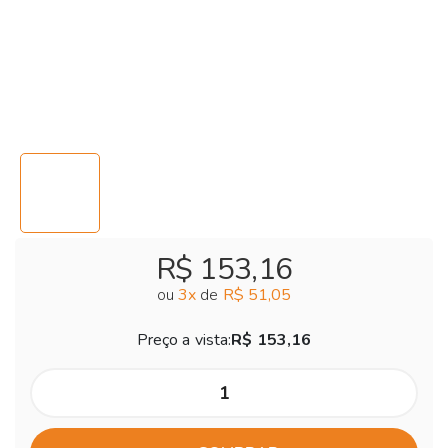
R$ 153,16
ou
3
x
de
R$ 51,05
Preço a vista:
R$ 153,16