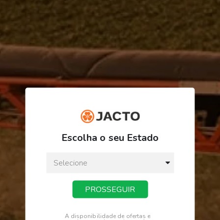
R$ 832,69
ou
3
x
de
R$ 277,56
Escolha o seu Estado
Preço a vista:
R$ 832,69
PROSSEGUIR
COMPRAR
A disponibilidade de ofertas e