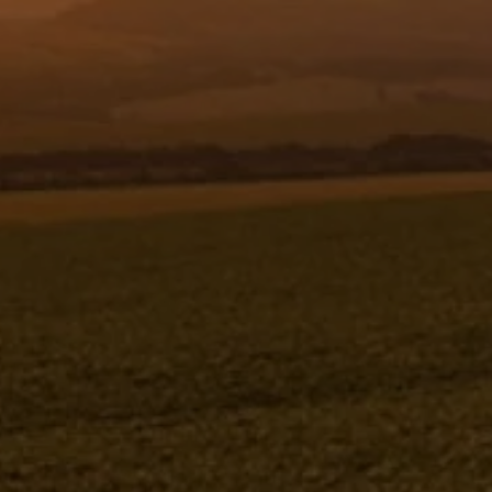
Resgistar
TUBO 2550 - 730457
730457
Jacto