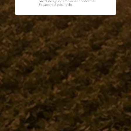
produtos podem variar conforme
Estado selecionado.
Descrição
Especificações
TUBO 2550
Institucional
Dúvidas
Telefone
0800 772 2100
WhatsApp (Somente Mensagens)
14 98144 1403
Segunda à sexta das 07:15 às 11:30
e das 13:00 às 17:18 horas