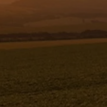
Resgistar
TUBO RED Ø21 X 2,6 X 350 PVC -
983684
983684
Jacto