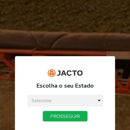
R$ 27,50
Escolha o seu Estado
ou
3
x
de
R$ 9,16
Preço a vista:
R$ 27,50
PROSSEGUIR