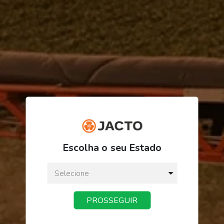
R$ 233,82
Escolha o seu Estado
ou
3
x
de
R$ 77,94
Preço a vista:
R$ 233,82
PROSSEGUIR