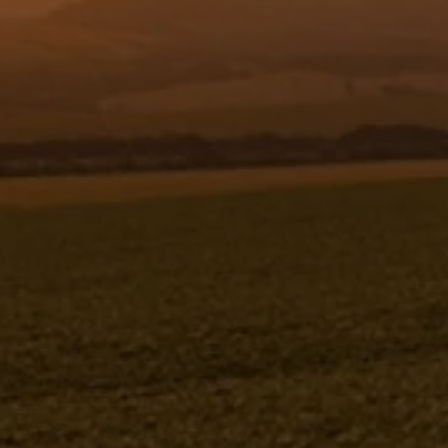
Resgistar
UNIÃO MACHO C24 12L X UNF7/8-14
INOX - 301440
301440
Jacto